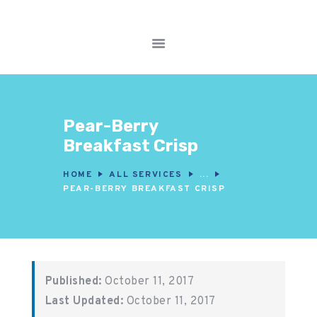
FITNESS WORKOUTS
WEIGHT LOSS
Pear-Berry
NUTRITION & DIET
Breakfast Crisp
WELLNESS &
RECOVERY
HOME
ALL SERVICES
...
PEAR-BERRY BREAKFAST CRISP
Published:
October 11, 2017
Last Updated:
October 11, 2017