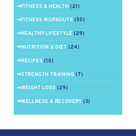
FITNESS & HEALTH
(21)
FITNESS WORKOUTS
(50)
HEALTHY LIFESTYLE
(29)
NUTRITION & DIET
(24)
RECIPES
(10)
STRENGTH TRAINING
(7)
WEIGHT LOSS
(29)
WELLNESS & RECOVERY
(3)