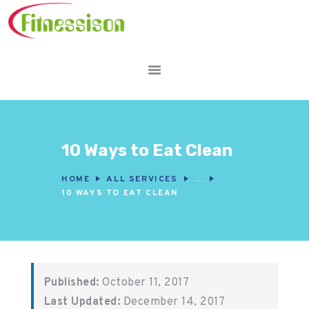
FITNESS WORKOUTS
WEIGHT LOSS
NUTRITION & DIET
10 Ways to Eat Clean
WELLNESS &
RECOVERY
HOME
ALL SERVICES
...
10 WAYS TO EAT CLEAN
Published:
October 11, 2017
Last Updated:
December 14, 2017